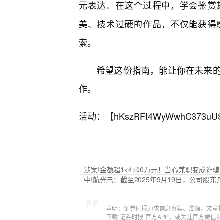
元表达。在这个过程中，学会鉴赏
美、技术过硬的作品，不仅能获得
索。
希望这份指南，能让你在未来
作。
活动：【
hKszRFt4WyWwhC373uU
涉案!金额超1<4>00万元！当心兼职变成诈骗
中!航光电：截至2025年9月19日，公司股东户
声明：证券时报力求信息真实、准确，文章
下载“证券时报”官方APP，或关注官方微