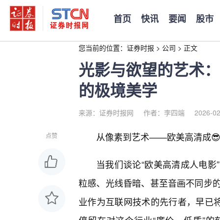
首页
快讯
要闻
股市
您当前的位置：
证券时报
>
公司
>
正文
光影与欲望的艺术：
的极境美学
来源：证券时报网
作者：李四端
2026-02
从像素到艺术——欧美高清成
点赞
当我们谈论“欧美高清成人电影
粒感、光线昏暗、甚至音画不同步
业作为互联网技术的先行者，早已将