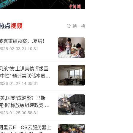
热点
视频
换一换
披露重组预案，.复牌！
2026-02-03 21:10:31
贝莱‘德’上调美债评级至
“中性” 预计美联储本周开
启降息周期
2026-01-27 14:35:31
“美,国党”成泡影？马斯
克‘据’称放缓组建政党 将
专心运营公司
2026-01-25 00:58:31
阿里云E—CS云服务器上