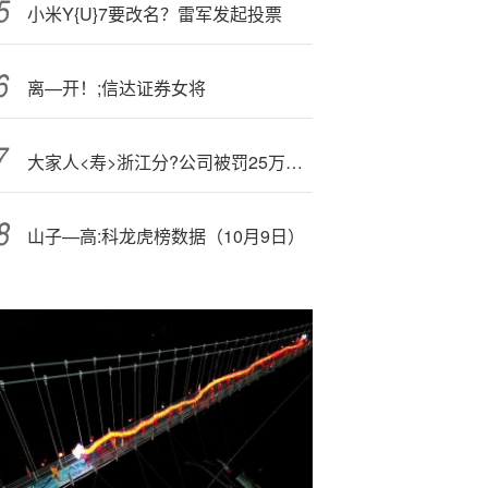
小米Y{U}7要改名？雷军发起投票
离—开！;信达证券女将
大家人<寿>浙江分?公司被罚25万元：编制或者提供虚假的报告、报表、文件、资料
山子—高:科龙虎榜数据（10月9日）