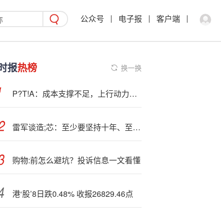
公众号
电子报
客户端
时报
热榜
换一换
P?T!A：成本支撑不足，上行动力减弱
雷军谈造;芯：至少要坚持十年、至少投入五百亿
购物:前怎么避坑？投诉信息一文看懂
港‘股’8日跌0.48% 收报26829.46点