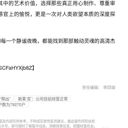
其中的艺术价值，选择那些真正用心制作、尊重审
感官上的愉悦，更是一次对人类欲望本质的深度探
的每一个静谧夜晚，都能找到那部触动灵魂的高清杰
SCFaHYXjb8Z
】
责任编辑： 李四端
“帮凶”
斯莱‘克’：公司目前经营正常
数为79270户
提及内容仅供参考，不构成实质性投资建议，据此操作风险自担
信公众号，即可随时了解股市动态，洞察政策信息，把握财富机会。