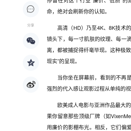
停留在对这个行业“廉价、低质”
命，绝对会刷新你的认知。
分享
高清（HD）乃至4K、8K技术
镜头下，每一寸肌肤的纹理、每一滴
离，都被捕捉得纤毫毕现。这种极致
现实”的呈现。
当你坐在屏幕前，看到的不再
强烈的代入感让观影过程从单纯的视
欧美成人电影与亚洲作品最大的不
果你留意那些顶级厂牌（如VixenM
用廉价的影棚布光。相反，它们偏