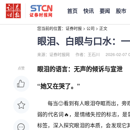
首页
快讯
要闻
股市
您当前的位置：
证券时报
>
公司
>
正文
眼泪、白眼与口水：一
来源：证券时报网
作者：王石川
2026-02-07 
眼泪的语言：无声的倾诉与宣泄
点赞
“她又在哭了。”
每当🙂看到有人眼泪夺眶而出，旁
弱的代名词🔥，是情绪失控的标志，是
标签，深入探究眼泪的本质，会发现它