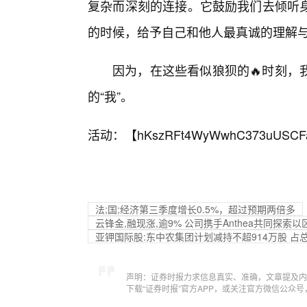
复杂而深刻的连接。它鼓励我们去倾听
的时候，给予自己和他人最真诚的理解
因为，在这些看似狼狈的🔥时刻，
的“我”。
活动：【
hKszRFt4WyWwhC373uUSCF
法;国;经济第三季度增长0.5%，超过预期两倍多
云锋金,融现涨,逾9% 公司携手Anthea共同探
亚钾国际股:东中农集团计划减持不超914万股 占
声明：证券时报力求信息真实、准确，文章提及内
下载“证券时报”官方APP，或关注官方微信公众